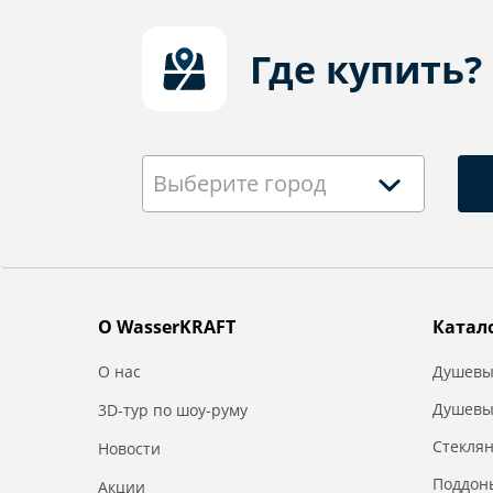
Где купить?
Выберите город
О WasserKRAFT
Катал
О нас
Душевы
Душевы
3D-тур по шоу-руму
Стекля
Новости
Поддон
Акции