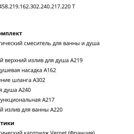
58.219.162.302.240.217.220 T
омплект
тический смеситель для ванны и душа
й верхний излив для душа A219
душевая насадка A162
ние шланга A302
я душа A240
функциональная A217
й излив для ванны A220
стики
тический картридж Vernet (Франция)