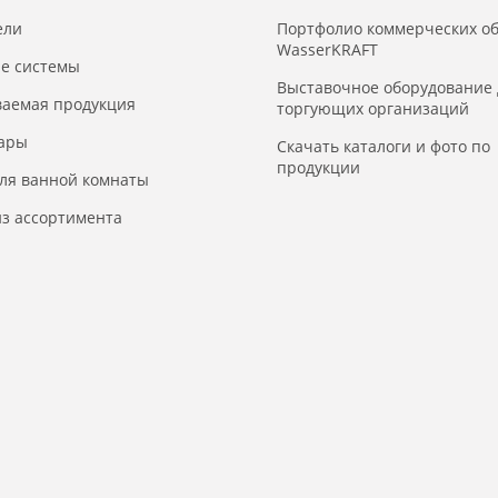
ели
Портфолио коммерческих о
WasserKRAFT
е системы
Выставочное оборудование 
ваемая продукция
торгующих организаций
уары
Скачать каталоги и фото по
продукции
для ванной комнаты
з ассортимента