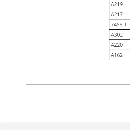
A219
A217
7458 T
A302
A220
A162