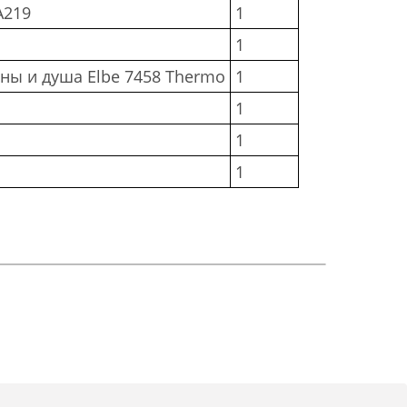
A219
1
1
ны и душа Elbe 7458 Thermo
1
1
1
1