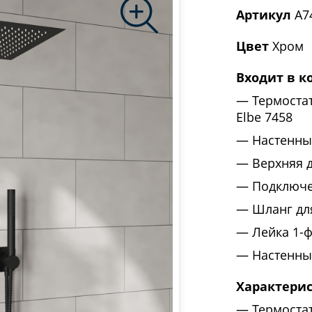
Артикул
A74
Цвет
Хром
Входит в к
Термоста
Elbe 7458
Настенны
Верхняя 
Подключе
Шланг дл
Лейка 1-
Настенны
Характери
Термоста