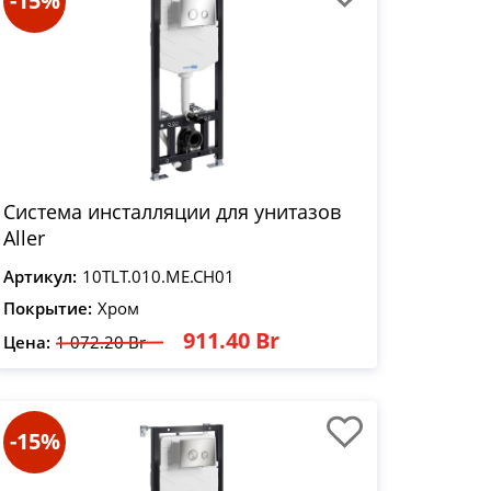
-15%
Система инсталляции для унитазов
Aller
Артикул:
10TLT.010.ME.CH01
Покрытие:
Хром
911.40 Br
Цена:
1 072.20 Br
-15%