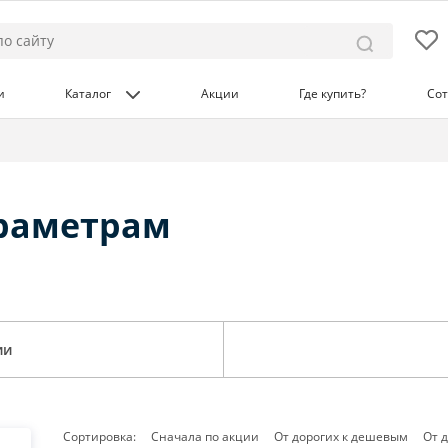
и
Каталог
Акции
Где купить?
Сот
араметрам
ии
Сортировка:
Сначала по акции
От дорогих к дешевым
От 