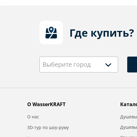
Где купить?
Выберите город
О WasserKRAFT
Катал
О нас
Душевы
Душевы
3D-тур по шоу-руму