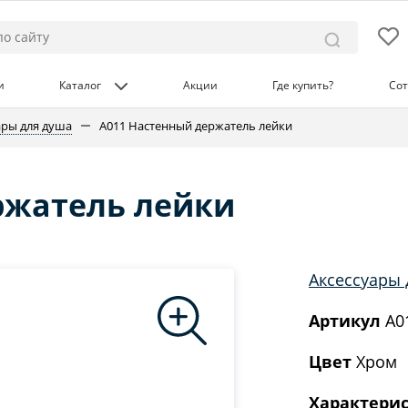
и
Каталог
Акции
Где купить?
Сот
ары для душа
A011 Настенный держатель лейки
ржатель лейки
Аксессуары 
Артикул
A0
Цвет
Хром
Характери