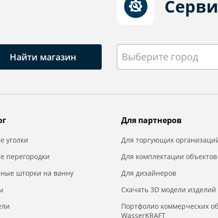
Серви
Выберите город
Найти магазин
ог
Для партнеров
е уголки
Для торгующих организаци
е перегородки
Для комплектации объектов
нные шторки на ванну
Для дизайнеров
ы
Скачать 3D модели изделий
ели
Портфолио коммерческих о
WasserKRAFT