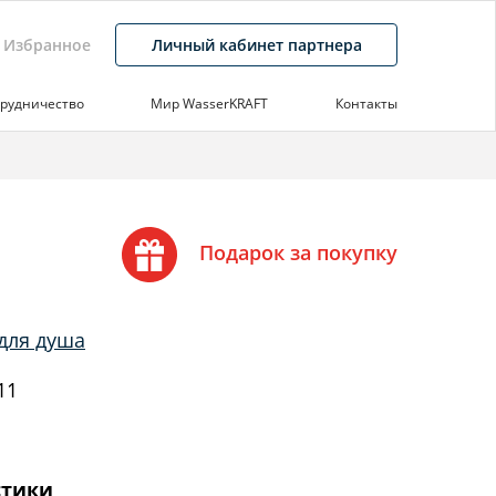
Избранное
Личный кабинет партнера
рудничество
Мир WasserKRAFT
Контакты
Подарок за покупку
для душа
11
стики