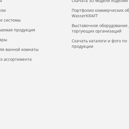
ы
Скачать 3D модели изделий
ели
Портфолио коммерческих о
WasserKRAFT
е системы
Выставочное оборудование 
ваемая продукция
торгующих организаций
уары
Скачать каталоги и фото по
продукции
для ванной комнаты
з ассортимента