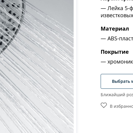
Лейка 5-
известковы
Материал
ABS-плас
Покрытие
хромоник
Выбрать 
Ближайший роз
В избранн