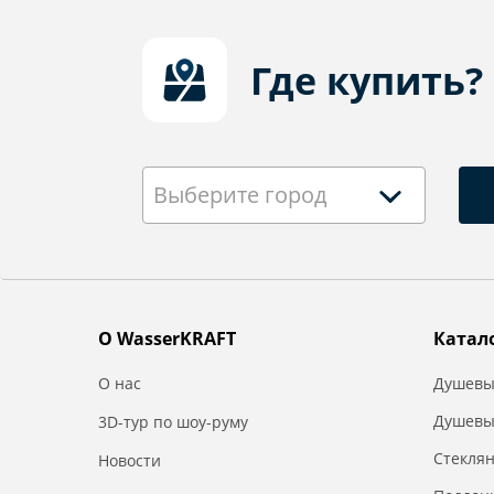
Где купить?
Выберите город
О WasserKRAFT
Катал
О нас
Душевы
Душевы
3D-тур по шоу-руму
Стекля
Новости