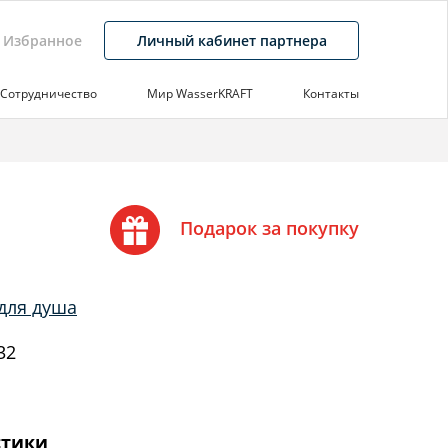
Избранное
Личный кабинет партнера
Сотрудничество
Мир WasserKRAFT
Контакты
Подарок за покупку
для душа
32
стики