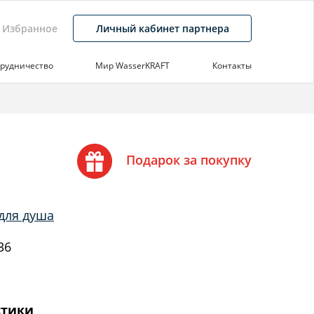
Избранное
Личный кабинет партнера
рудничество
Мир WasserKRAFT
Контакты
Подарок за покупку
для душа
36
стики