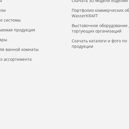
ы
Скачать 3D модели изделий
ели
Портфолио коммерческих о
WasserKRAFT
е системы
Выставочное оборудование 
ваемая продукция
торгующих организаций
уары
Скачать каталоги и фото по
продукции
для ванной комнаты
з ассортимента