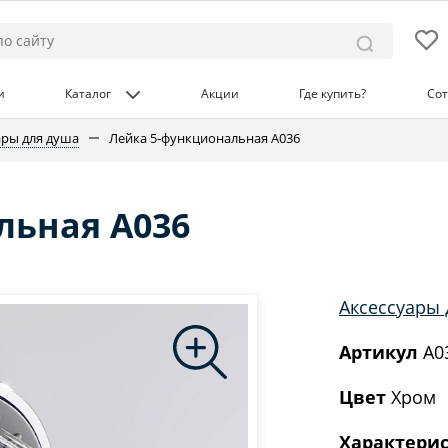
и
Каталог
Акции
Где купить?
Сот
ары для душа
Лейка 5-функциональная A036
льная A036
Аксессуары 
Артикул
A0
Цвет
Хром
Характери