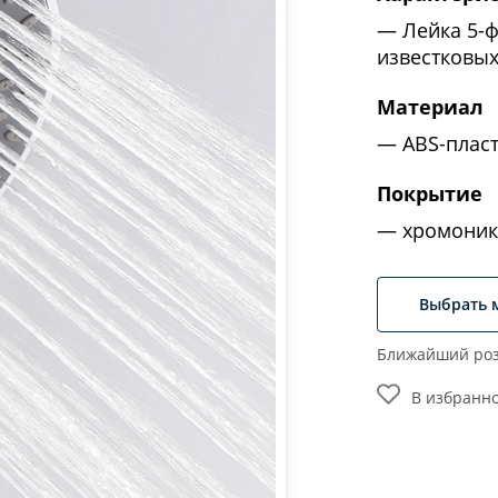
Лейка 5-
известковы
Материал
ABS-плас
Покрытие
хромоник
Выбрать 
Ближайший роз
В избранн