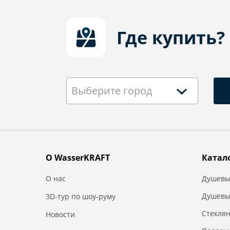
Где купить?
Выберите город
О WasserKRAFT
Катал
О нас
Душевы
Душевы
3D-тур по шоу-руму
Стекля
Новости