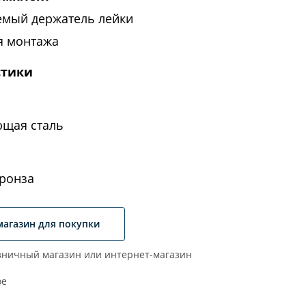
емый держатель лейки
я монтажа
стики
щая сталь
бронза
магазин для покупки
ничный магазин или интернет-магазин
ое