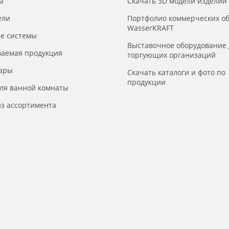
ы
Скачать 3D модели изделий
ели
Портфолио коммерческих о
WasserKRAFT
е системы
Выставочное оборудование 
ваемая продукция
торгующих организаций
уары
Скачать каталоги и фото по
продукции
для ванной комнаты
з ассортимента