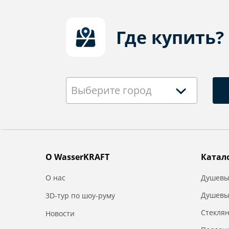
Где купить?
Выберите город
О WasserKRAFT
Катал
О нас
Душевы
Душевы
3D-тур по шоу-руму
Стекля
Новости