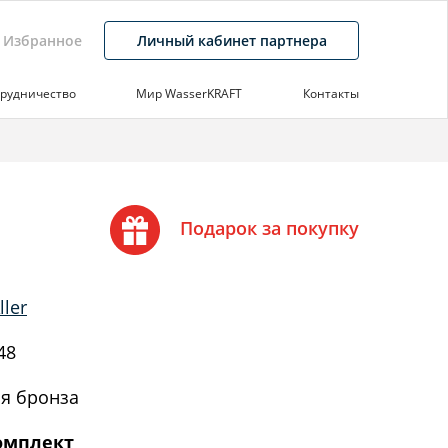
Избранное
Личный кабинет партнера
рудничество
Мир WasserKRAFT
Контакты
Подарок за покупку
ler
48
я бронза
омплект