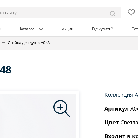
и
Каталог
Акции
Где купить?
Сот
Стойка для душа A048
48
Коллекция Al
Артикул
A0
Цвет
Светла
Входит в к