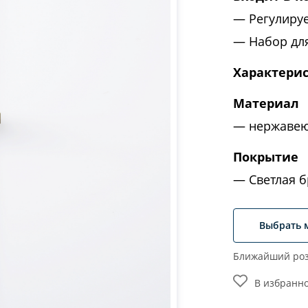
Регулиру
Набор дл
Характери
Материал
нержавею
Покрытие
Светлая 
Выбрать 
Ближайший роз
В избранн