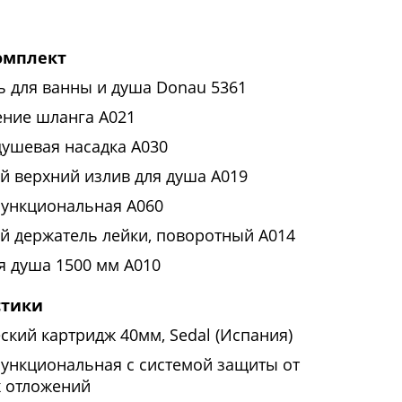
омплект
ь для ванны и душа Donau 5361
ние шланга A021
душевая насадка A030
й верхний излив для душа A019
функциональная A060
й держатель лейки, поворотный А014
я душа 1500 мм A010
стики
ский картридж 40мм, Sedal (Испания)
функциональная с системой защиты от
х отложений