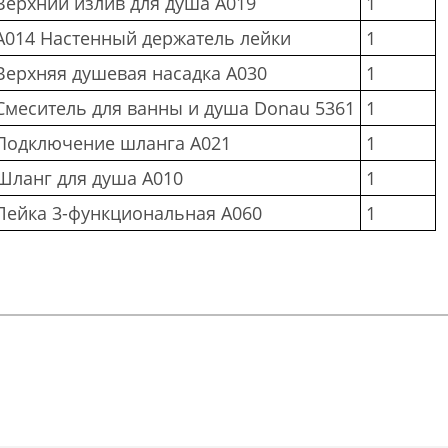
Верхний излив для душа A019
1
A014 Настенный держатель лейки
1
Верхняя душевая насадка A030
1
Смеситель для ванны и душа Donau 5361
1
Подключение шланга A021
1
Шланг для душа A010
1
Лейка 3-функциональная A060
1