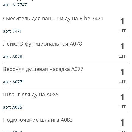
арт: A177471
Смеситель для ванны и душа Elbe 7471
1
шт.
арт: 7471
Лейка 3-функциональная A078
1
шт.
арт: A078
Верхняя душевая насадка A077
1
шт.
арт: A077
Шланг для душа A085
1
шт.
арт: A085
Подключение шланга A083
1
шт.