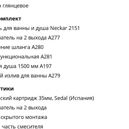
 глянцевое
омплект
ь для ванны и душа Neckar 2151
атель на 2 выхода А277
ние шланга A280
функциональная A281
я душа 1500 мм A197
й излив для ванны A279
стики
ский картридж 35мм, Sedal (Испания)
атель на 2 выхода
 скрытого монтажа
 часть смесителя