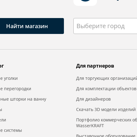
Выберите город
Найти магазин
ог
Для партнеров
е уголки
Для торгующих организаци
е перегородки
Для комплектации объектов
нные шторки на ванну
Для дизайнеров
ы
Скачать 3D модели изделий
ели
Портфолио коммерческих о
WasserKRAFT
е системы
Выставочное оборудование 