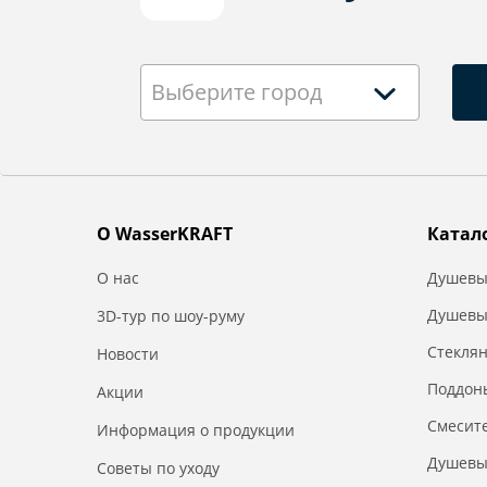
Выберите город
О WasserKRAFT
Катал
О нас
Душевы
Душевы
3D-тур по шоу-руму
Стекля
Новости
Поддон
Акции
Смесит
Информация о продукции
Душевы
Советы по уходу