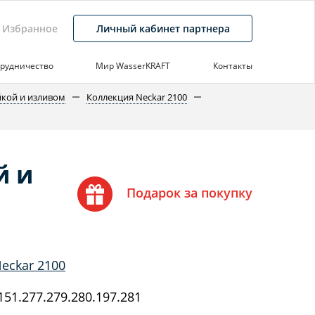
Избранное
Личный кабинет партнера
рудничество
Мир WasserKRAFT
Контакты
йкой и изливом
Коллекция Neckar 2100
й и
Подарок за покупку
eckar 2100
51.277.279.280.197.281