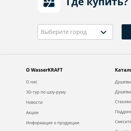
Где купить?
Выберите город
О WasserKRAFT
Катал
О нас
Душевы
Душевы
3D-тур по шоу-руму
Стекля
Новости
Поддон
Акции
Смесит
Информация о продукции