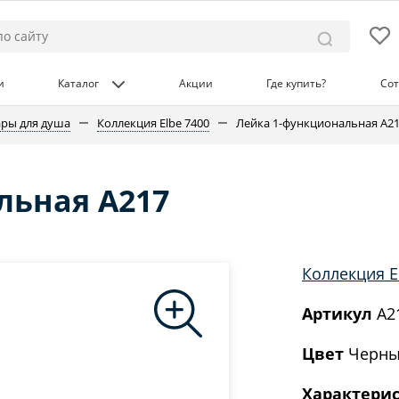
и
Каталог
Акции
Где купить?
Сот
ары для душа
Коллекция Elbe 7400
Лейка 1-функциональная A2
льная A217
Коллекция E
Артикул
A2
Цвет
Черны
Характери