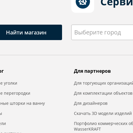
Серви
Выберите город
Найти магазин
ог
Для партнеров
е уголки
Для торгующих организаци
е перегородки
Для комплектации объектов
нные шторки на ванну
Для дизайнеров
ы
Скачать 3D модели изделий
ели
Портфолио коммерческих о
WasserKRAFT