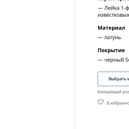
Лейка 1-
известковы
Материал
латунь
Покрытие
черный So
Выбрать 
Ближайший роз
В избранн