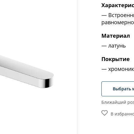
Характери
Встроенн
равномерно
Материал
латунь
Покрытие
хромоник
Выбрать 
Ближайший роз
В избранн