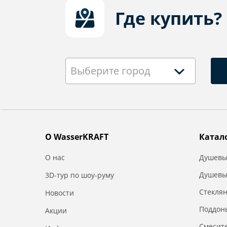
Где купить?
Выберите город
О WasserKRAFT
Катал
О нас
Душевы
Душевы
3D-тур по шоу-руму
Стекля
Новости
Поддон
Акции
Смесит