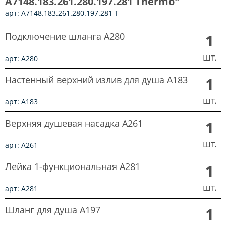
A7148.183.261.280.197.281 Thermo"
арт: A7148.183.261.280.197.281 T
Подключение шланга A280
1
шт.
арт: A280
Настенный верхний излив для душа A183
1
шт.
арт: A183
Верхняя душевая насадка A261
1
шт.
арт: A261
Лейка 1-функциональная A281
1
шт.
арт: A281
Шланг для душа A197
1