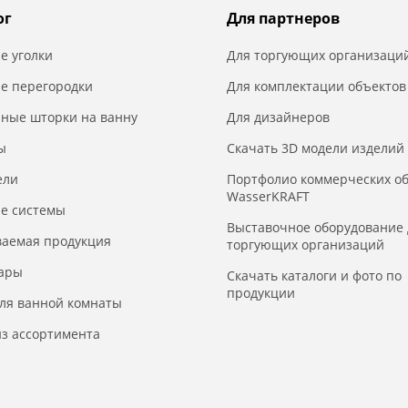
ог
Для партнеров
е уголки
Для торгующих организаци
е перегородки
Для комплектации объектов
нные шторки на ванну
Для дизайнеров
ы
Скачать 3D модели изделий
ели
Портфолио коммерческих о
WasserKRAFT
е системы
Выставочное оборудование 
ваемая продукция
торгующих организаций
уары
Скачать каталоги и фото по
продукции
для ванной комнаты
з ассортимента