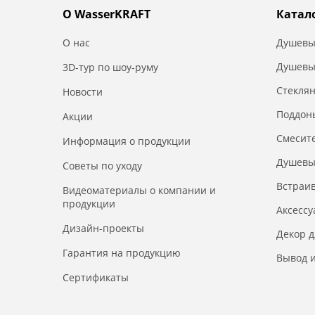
О WasserKRAFT
Катал
О нас
Душевы
Душевы
3D-тур по шоу-руму
Стекля
Новости
Поддон
Акции
Смесит
Информация о продукции
Душевы
Советы по уходу
Встраи
Видеоматериалы о компании и
продукции
Аксесс
Дизайн-проекты
Декор 
Гарантия на продукцию
Вывод и
Сертификаты