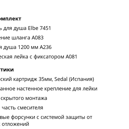
омплект
 для душа Elbe 7451
ние шланга A083
я душа 1200 мм А236
еская лейка с фиксатором A081
стики
ский картридж 35мм, Sedal (Испания)
анное настенное крепление для лейки
 скрытого монтажа
 часть смесителя
вые форсунки с системой защиты от
х отложений