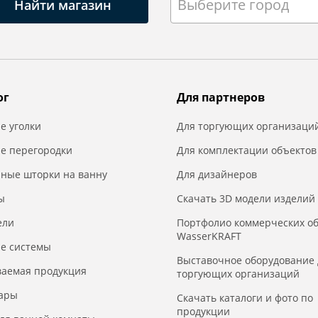
Выберите город
Найти магазин
ог
Для партнеров
е уголки
Для торгующих организаци
е перегородки
Для комплектации объектов
нные шторки на ванну
Для дизайнеров
ы
Скачать 3D модели изделий
ели
Портфолио коммерческих о
WasserKRAFT
е системы
Выставочное оборудование 
ваемая продукция
торгующих организаций
уары
Скачать каталоги и фото по
продукции