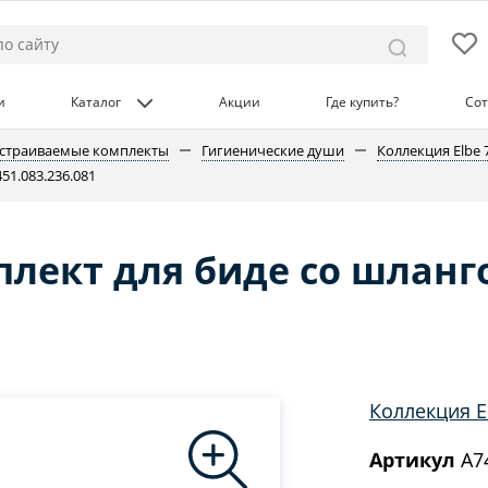
и
Каталог
Акции
Где купить?
Сот
страиваемые комплекты
Гигиенические души
Коллекция Elbe 
51.083.236.081
лект для биде со шланг
Коллекция E
Артикул
A74