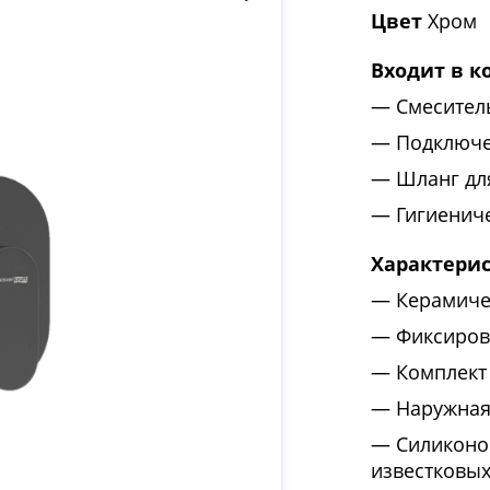
Цвет
Хром
Входит в к
Смеситель
Подключе
Шланг дл
Гигиенич
Характери
Керамиче
Фиксиров
Комплект
Наружная
Силиконо
известковы