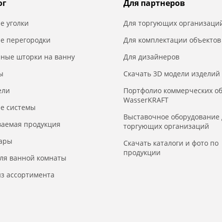
ог
Для партнеров
е уголки
Для торгующих организаци
е перегородки
Для комплектации объектов
нные шторки на ванну
Для дизайнеров
ы
Скачать 3D модели изделий
ели
Портфолио коммерческих о
WasserKRAFT
е системы
Выставочное оборудование 
ваемая продукция
торгующих организаций
уары
Скачать каталоги и фото по
продукции
для ванной комнаты
з ассортимента