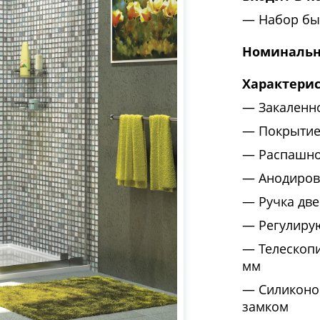
Набор бы
Номинальн
Характери
Закаленн
Покрытие
Распашно
Анодиров
Ручка две
Регулиру
Телескоп
мм
Силиконо
замком