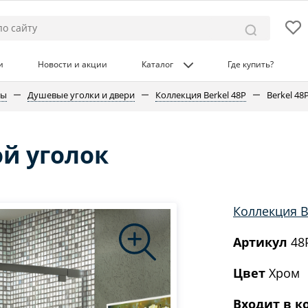
и
Новости и акции
Каталог
Где купить?
ны
Душевые уголки и двери
Коллекция Berkel 48P
Berkel 4
ой уголок
Коллекция B
Артикул
48
Цвет
Хром
Входит в к