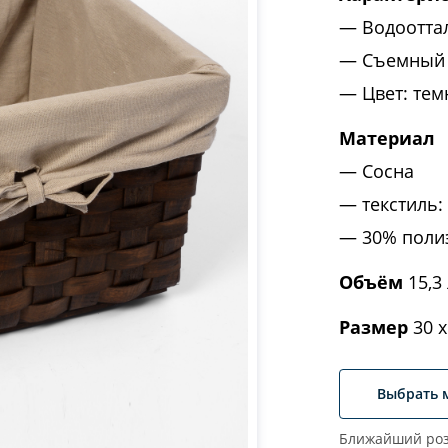
Водоотта
Съемный 
Цвет: те
Материал
Сосна
текстиль:
30% поли
Объём
15,3 
Размер
30 х
Выбрать 
Ближайший роз