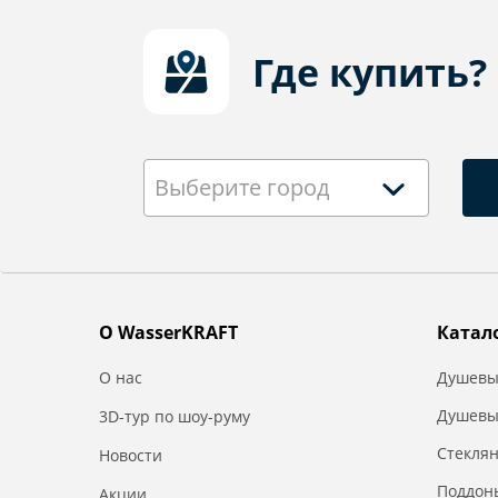
Где купить?
Выберите город
О WasserKRAFT
Катал
О нас
Душевы
Душевы
3D-тур по шоу-руму
Стекля
Новости
Поддон
Акции