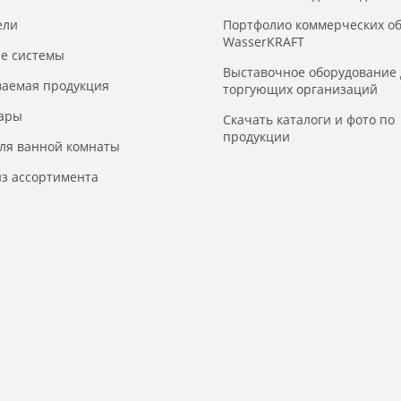
ели
Портфолио коммерческих о
WasserKRAFT
е системы
Выставочное оборудование 
ваемая продукция
торгующих организаций
уары
Скачать каталоги и фото по
продукции
для ванной комнаты
з ассортимента