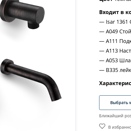
Входит в к
Isar 1361
A049 Стой
A111 Под
A113 Нас
A053 Шла
B335 лей
Характери
Выбрать 
Ближайший роз
В избранн