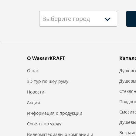
Выберите город
О WasserKRAFT
Катал
О нас
Душевы
Душевы
3D-тур по шоу-руму
Стекля
Новости
Поддон
Акции
Смесит
Информация о продукции
Душевы
Советы по уходу
Встраи
Видеоматериалы о компании и