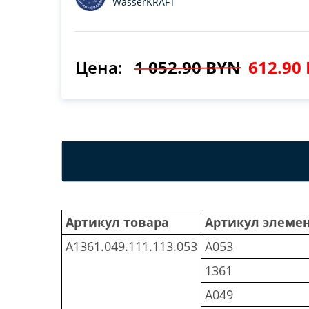
WasserKRAFT
Цена:
1 052.90 BYN
612.90
Артикул товара
Артикул элеме
A1361.049.111.113.053
A053
1361
A049