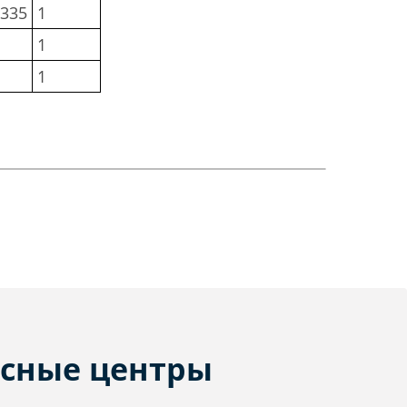
B335
1
1
1
сные центры