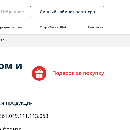
Избранное
Личный кабинет партнера
рудничество
Мир WasserKRAFT
Контакты
.053
ом и
Подарок за покупку
ая продукция
61.049.111.113.053
я бронза