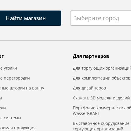
Выберите город
Найти магазин
ог
Для партнеров
е уголки
Для торгующих организаци
е перегородки
Для комплектации объектов
нные шторки на ванну
Для дизайнеров
ы
Скачать 3D модели изделий
ели
Портфолио коммерческих о
WasserKRAFT
е системы
Выставочное оборудование 
ваемая продукция
торгующих организаций