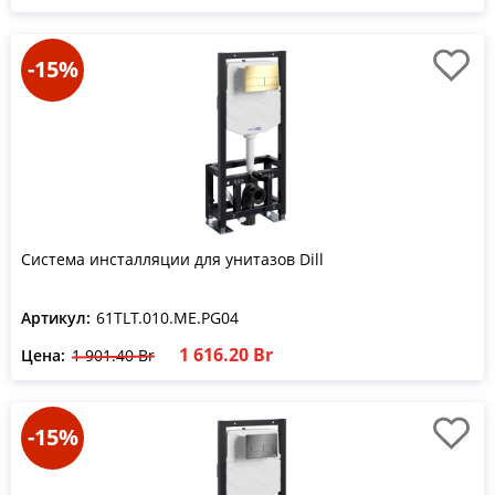
-15%
Система инсталляции для унитазов Dill
Артикул:
61TLT.010.ME.PG04
1 616.20 Br
Цена:
1 901.40 Br
-15%