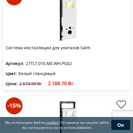
Система инсталляции для унитазов Salm
Артикул:
27TLT.010.ME.WH.PG02
Цвет:
Белый глянцевый
2 188.70 Br
Цена:
2 574.90 Br
-15%
Мы используем файлы
cookies
! Оставаясь на нашем сайте,
Ок
вы соглашаетесь на их использование.