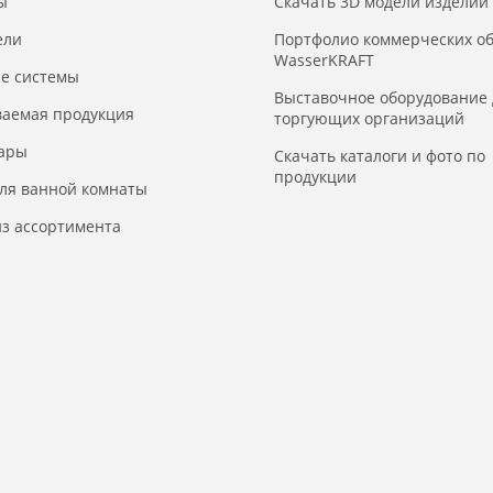
ы
Скачать 3D модели изделий
ели
Портфолио коммерческих о
WasserKRAFT
е системы
Выставочное оборудование 
ваемая продукция
торгующих организаций
уары
Скачать каталоги и фото по
продукции
для ванной комнаты
з ассортимента