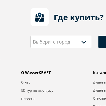
Где купить?
Выберите город
О WasserKRAFT
Катал
О нас
Душевы
Душевы
3D-тур по шоу-руму
Стекля
Новости