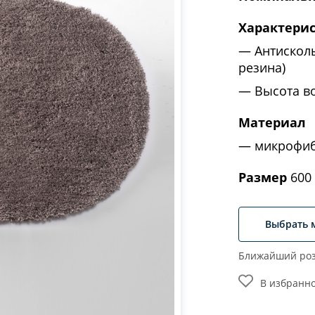
Характери
Антискол
резина)
Высота в
Материал
микрофи
Размер
600 
Выбрать 
Ближайший роз
В избранн