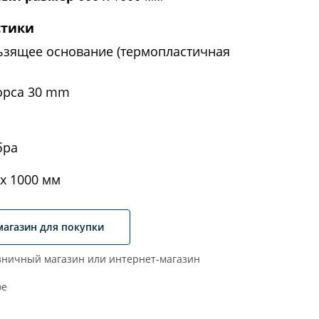
стики
ьзящее основание (термопластичная
орса 30 mm
бра
х 1000 мм
магазин для покупки
ничный магазин или интернет-магазин
ое