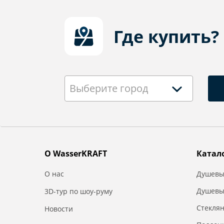
Где купить?
Выберите город
О WasserKRAFT
Катал
О нас
Душевы
Душевы
3D-тур по шоу-руму
Стекля
Новости