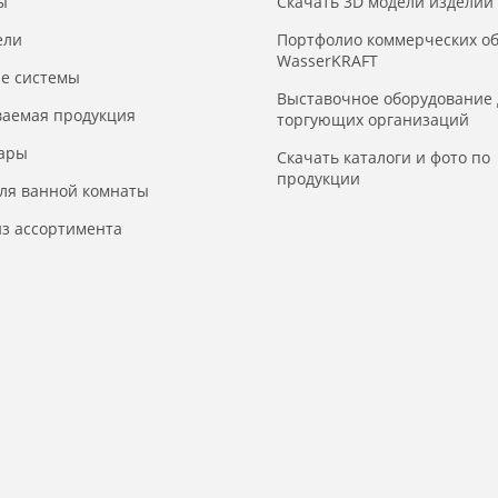
ы
Скачать 3D модели изделий
ели
Портфолио коммерческих о
WasserKRAFT
е системы
Выставочное оборудование 
ваемая продукция
торгующих организаций
уары
Скачать каталоги и фото по
продукции
для ванной комнаты
з ассортимента