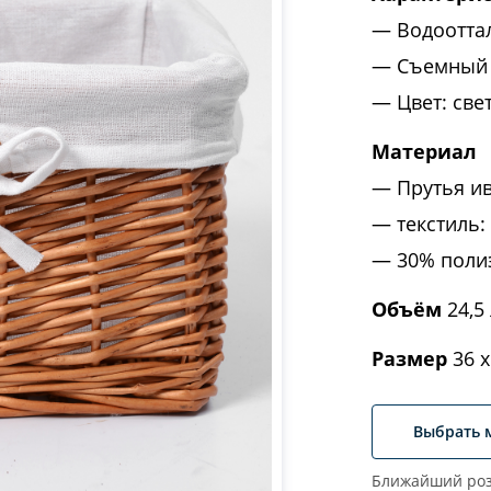
Водоотта
Съемный 
Цвет: св
Материал
Прутья и
текстиль:
30% поли
Объём
24,5 
Размер
36 х
Выбрать 
Ближайший роз