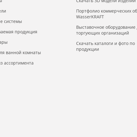
ы
Скачать 3D модели изделий
ели
Портфолио коммерческих о
WasserKRAFT
е системы
Выставочное оборудование 
ваемая продукция
торгующих организаций
уары
Скачать каталоги и фото по
продукции
для ванной комнаты
з ассортимента