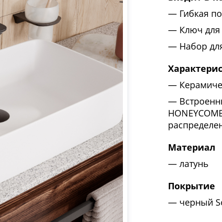
Гибкая по
Ключ для
Набор дл
Характери
Керамиче
Встроенн
HONEYCOMB 
распределен
Материал
латунь
Покрытие
черный So