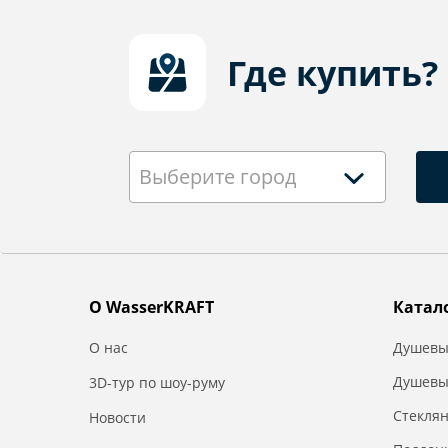
Где купить?
Выберите город
О WasserKRAFT
Катал
О нас
Душевы
Душевы
3D-тур по шоу-руму
Стекля
Новости