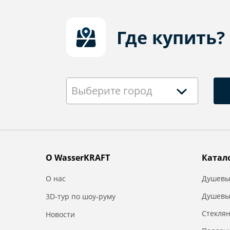
Где купить?
Выберите город
О WasserKRAFT
Катал
О нас
Душевы
Душевы
3D-тур по шоу-руму
Стекля
Новости