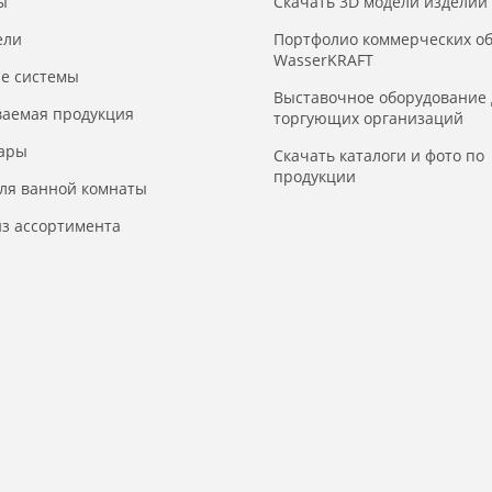
ы
Скачать 3D модели изделий
ели
Портфолио коммерческих о
WasserKRAFT
е системы
Выставочное оборудование 
ваемая продукция
торгующих организаций
уары
Скачать каталоги и фото по
продукции
для ванной комнаты
з ассортимента