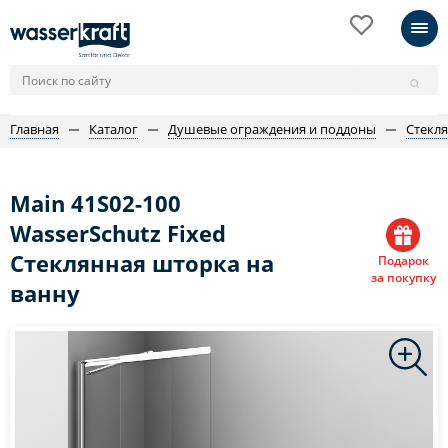
Главная
Каталог
Душевые ограждения и поддоны
Стекл
Main 41S02-100
WasserSchutz Fixed
Стеклянная шторка на
Подарок
за покупку
ванну