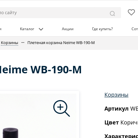
и
Каталог
Акции
Где купить?
Сот
Корзины
Плетеная корзина Neime WB-190-M
Neime WB-190-M
Корзины
Артикул
WB
Цвет
Корич
Характери