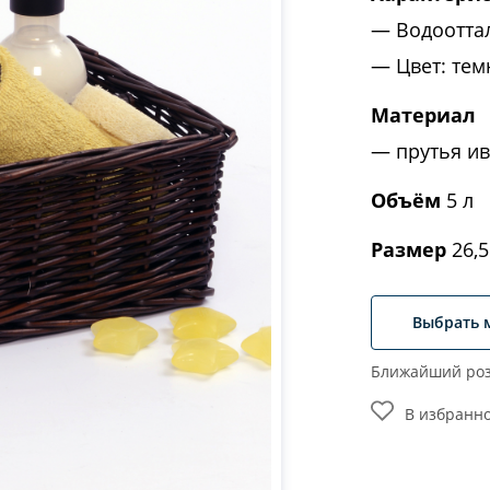
Водоотта
Цвет: те
Материал
прутья и
Объём
5 л
Размер
26,5
Выбрать 
Ближайший роз
В избранн