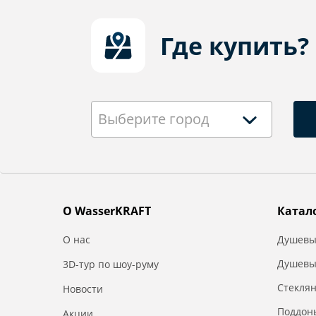
Где купить?
Выберите город
О WasserKRAFT
Катал
О нас
Душевы
Душевы
3D-тур по шоу-руму
Стекля
Новости
Поддон
Акции