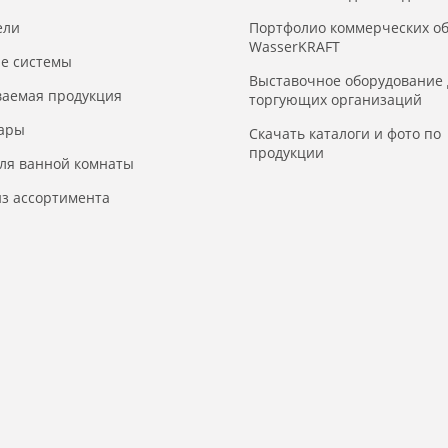
ели
Портфолио коммерческих о
WasserKRAFT
е системы
Выставочное оборудование 
ваемая продукция
торгующих организаций
уары
Скачать каталоги и фото по
продукции
для ванной комнаты
з ассортимента