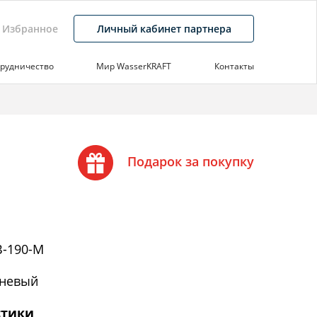
Избранное
Личный кабинет партнера
рудничество
Мир WasserKRAFT
Контакты
Подарок за покупку
-190-M
невый
стики