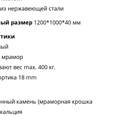
 из нержавеющей стали
ый размер
1200*1000*40 мм
стики
лый
- мрамор
ют вес max. 400 кг.
ортика 18 mm
енный камень (мраморная крошка
 кальция