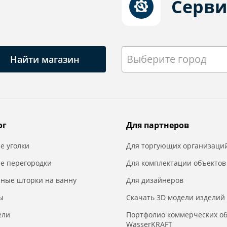
Серви
Выберите город
Найти магазин
ог
Для партнеров
е уголки
Для торгующих организаци
е перегородки
Для комплектации объектов
нные шторки на ванну
Для дизайнеров
ы
Скачать 3D модели изделий
ели
Портфолио коммерческих о
WasserKRAFT