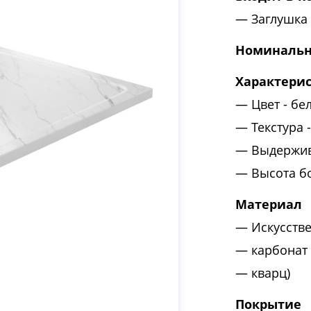
Заглушка
Номинальн
Характери
Цвет - бе
Текстура 
Выдержива
Высота б
Материал
Искусств
карбонат
кварц)
Покрытие