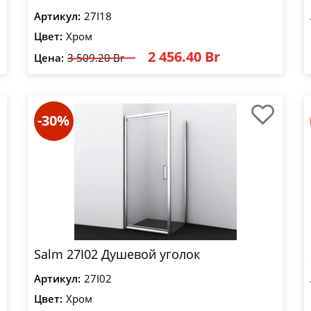
Артикул:
27I18
Цвет:
Хром
2 456.40 Br
Цена:
3 509.20 Br
-30%
Salm 27I02 Душевой уголок
Артикул:
27I02
Цвет:
Хром