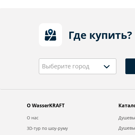
Где купить?
Выберите город
О WasserKRAFT
Катал
О нас
Душевы
Душевы
3D-тур по шоу-руму