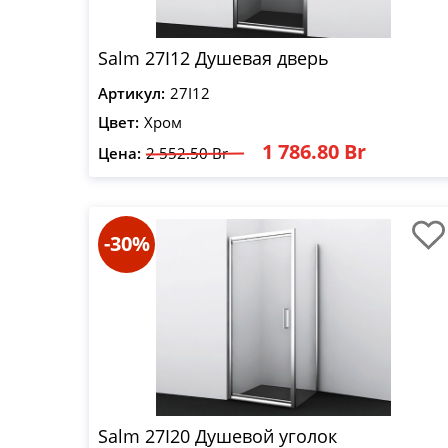
Salm 27I12 Душевая дверь
Артикул:
27I12
Цвет:
Хром
1 786.80 Br
Цена:
2 552.50 Br
-30%
Salm 27I20 Душевой уголок