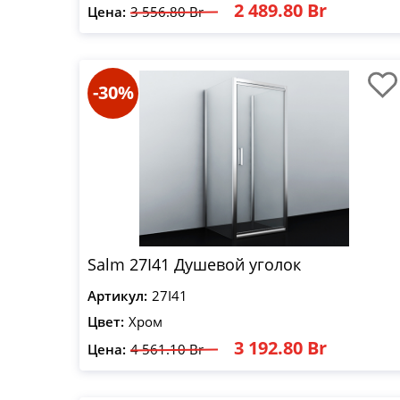
2 489.80 Br
Цена:
3 556.80 Br
-30%
Salm 27I41 Душевой уголок
Артикул:
27I41
Цвет:
Хром
3 192.80 Br
Цена:
4 561.10 Br