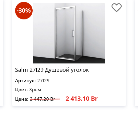
-30%
Salm 27I29 Душевой уголок
Артикул:
27I29
Цвет:
Хром
2 413.10 Br
Цена:
3 447.20 Br