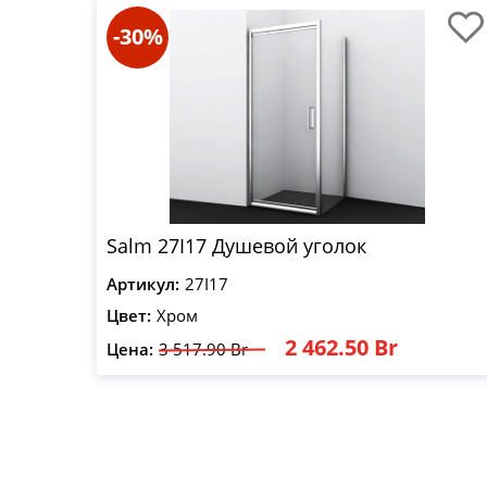
-30%
Salm 27I17 Душевой уголок
Артикул:
27I17
Цвет:
Хром
2 462.50 Br
Цена:
3 517.90 Br