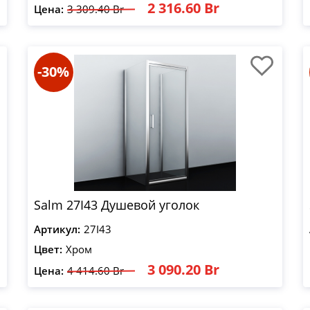
2 316.60 Br
Цена:
3 309.40 Br
-30%
Salm 27I43 Душевой уголок
Артикул:
27I43
Цвет:
Хром
3 090.20 Br
Цена:
4 414.60 Br