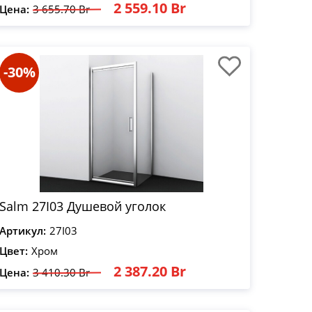
2 559.10 Br
Цена:
3 655.70 Br
-30%
Salm 27I03 Душевой уголок
Артикул:
27I03
Цвет:
Хром
2 387.20 Br
Цена:
3 410.30 Br