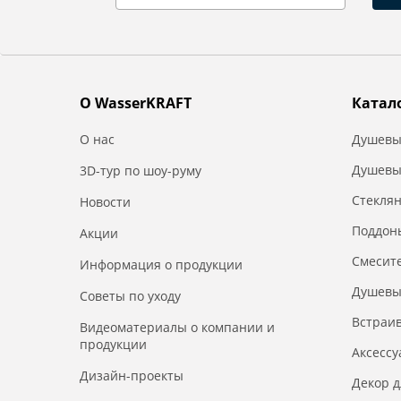
О WasserKRAFT
Катал
О нас
Душевы
Душевы
3D-тур по шоу-руму
Стекля
Новости
Поддон
Акции
Смесит
Информация о продукции
Душевы
Советы по уходу
Встраи
Видеоматериалы о компании и
продукции
Аксесс
Дизайн-проекты
Декор 