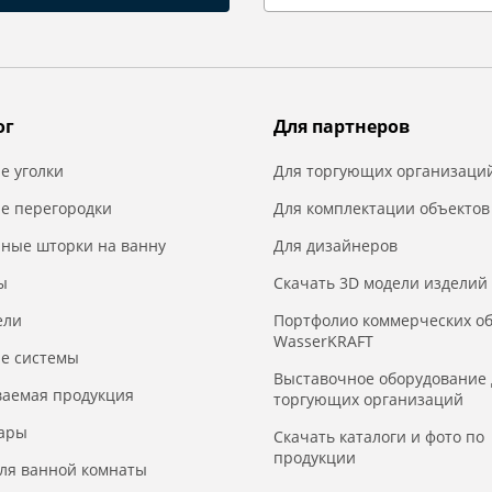
ог
Для партнеров
е уголки
Для торгующих организаци
е перегородки
Для комплектации объектов
нные шторки на ванну
Для дизайнеров
ы
Скачать 3D модели изделий
ели
Портфолио коммерческих о
WasserKRAFT
е системы
Выставочное оборудование 
ваемая продукция
торгующих организаций
уары
Скачать каталоги и фото по
продукции
для ванной комнаты