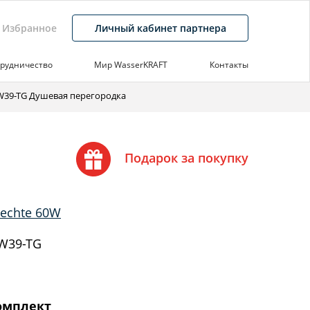
Избранное
Личный кабинет партнера
рудничество
Мир WasserKRAFT
Контакты
W39-TG Душевая перегородка
Подарок за покупку
echte 60W
W39-TG
омплект