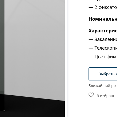
2 фиксат
Номинальн
Характери
Закаленн
Телескопи
Цвет фик
Выбрать 
Ближайший роз
В избранн