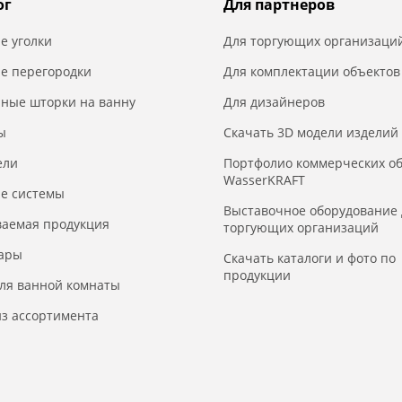
ог
Для партнеров
е уголки
Для торгующих организаци
е перегородки
Для комплектации объектов
нные шторки на ванну
Для дизайнеров
ы
Скачать 3D модели изделий
ели
Портфолио коммерческих о
WasserKRAFT
е системы
Выставочное оборудование 
ваемая продукция
торгующих организаций
уары
Скачать каталоги и фото по
продукции
для ванной комнаты
з ассортимента