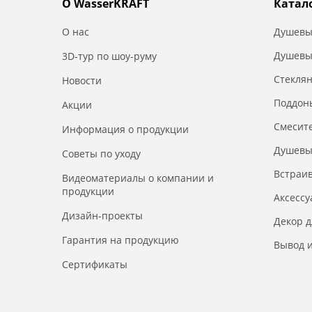
О WasserKRAFT
Катал
О нас
Душевы
Душевы
3D-тур по шоу-руму
Стекля
Новости
Поддон
Акции
Смесит
Информация о продукции
Душевы
Советы по уходу
Встраи
Видеоматериалы о компании и
продукции
Аксесс
Дизайн-проекты
Декор 
Гарантия на продукцию
Вывод и
Сертификаты