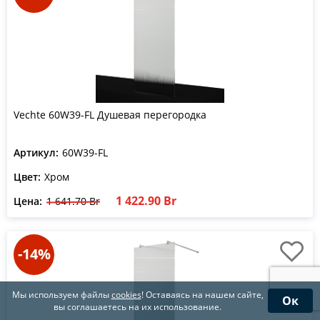
Vechte 60W39-FL Душевая перегородка
Артикул:
60W39-FL
Цвет:
Хром
1 422.90 Br
Цена:
1 641.70 Br
-14%
Мы используем файлы
cookies
! Оставаясь на нашем сайте,
Ок
вы соглашаетесь на их использование.