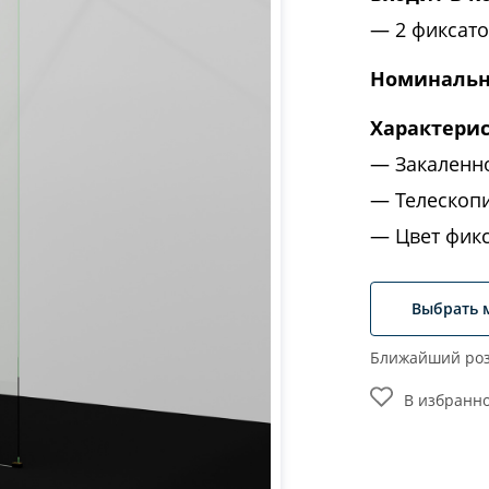
2 фиксат
Номинальн
Характери
Закаленн
Телескопи
Цвет фикс
Выбрать 
Ближайший роз
В избранн