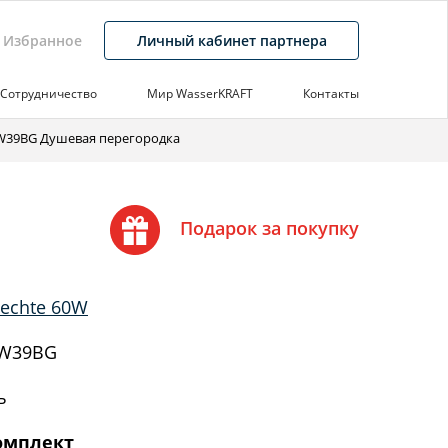
Избранное
Личный кабинет партнера
Сотрудничество
Мир WasserKRAFT
Контакты
0W39BG Душевая перегородка
Подарок за покупку
echte 60W
W39BG
ь
омплект