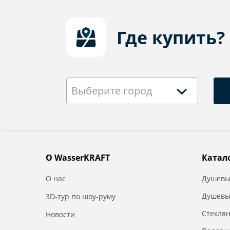
Где купить?
Выберите город
О WasserKRAFT
Катал
О нас
Душевы
Душевы
3D-тур по шоу-руму
Стекля
Новости