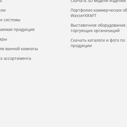
ы
Скачать 3D модели изделий
ели
Портфолио коммерческих о
WasserKRAFT
е системы
Выставочное оборудование 
ваемая продукция
торгующих организаций
уары
Скачать каталоги и фото по
продукции
для ванной комнаты
з ассортимента