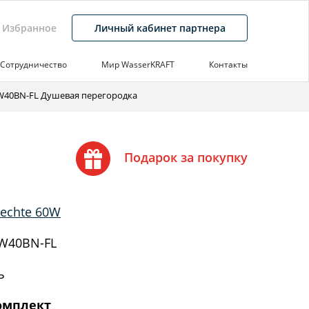
Избранное
Личный кабинет партнера
Сотрудничество
Мир WasserKRAFT
Контакты
W40BN-FL Душевая перегородка
Подарок за покупку
echte 60W
W40BN-FL
ь
омплект