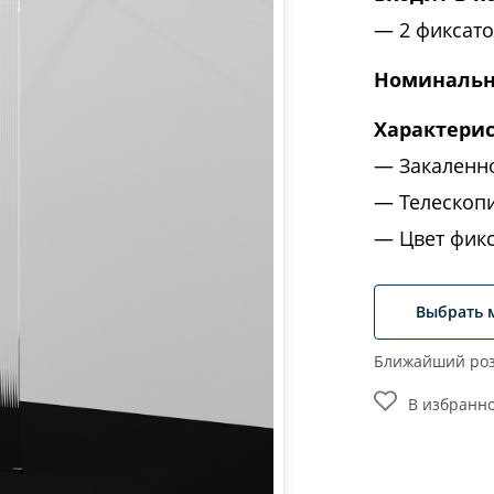
2 фиксат
Номинальн
Характери
Закаленн
Телескопи
Цвет фикс
Выбрать 
Ближайший роз
В избранн