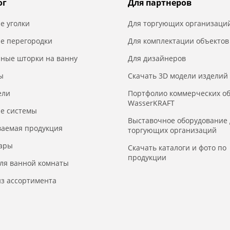
ог
Для партнеров
е уголки
Для торгующих организаци
е перегородки
Для комплектации объектов
нные шторки на ванну
Для дизайнеров
ы
Скачать 3D модели изделий
ели
Портфолио коммерческих о
WasserKRAFT
е системы
Выставочное оборудование 
ваемая продукция
торгующих организаций
уары
Скачать каталоги и фото по
продукции
для ванной комнаты
з ассортимента