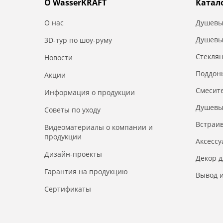
О WasserKRAFT
Катал
О нас
Душевы
Душевы
3D-тур по шоу-руму
Стекля
Новости
Поддон
Акции
Смесит
Информация о продукции
Душевы
Советы по уходу
Встраи
Видеоматериалы о компании и
продукции
Аксесс
Дизайн-проекты
Декор 
Гарантия на продукцию
Вывод и
Сертификаты