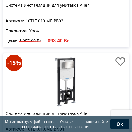
Система инсталляции для унитазов Aller
Артикул:
10TLT.010.ME.PB02
Покрытие:
Хром
898.40 Br
Цена:
1 057.00 Br
-15%
Система инсталляции для унитазов Aller
Мы используем файлы
cookies
! Оставаясь на нашем сайте,
Ок
вы соглашаетесь на их использование.
Артикул:
10TLT.010.ME.BN04