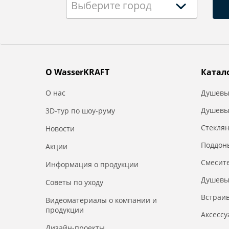
Выберите город
О WasserKRAFT
Катал
О нас
Душевы
Душевы
3D-тур по шоу-руму
Стекля
Новости
Поддон
Акции
Смесит
Информация о продукции
Душевы
Советы по уходу
Встраи
Видеоматериалы о компании и
продукции
Аксесс
Дизайн-проекты