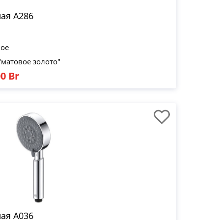
ая A286
вое
"матовое золото"
0 Br
ая A036