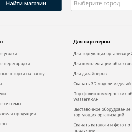
Выберите город
Найти магазин
ог
Для партнеров
е уголки
Для торгующих организаци
е перегородки
Для комплектации объектов
нные шторки на ванну
Для дизайнеров
ы
Скачать 3D модели изделий
ели
Портфолио коммерческих о
WasserKRAFT
е системы
Выставочное оборудование 
ваемая продукция
торгующих организаций
уары
Скачать каталоги и фото по
продукции