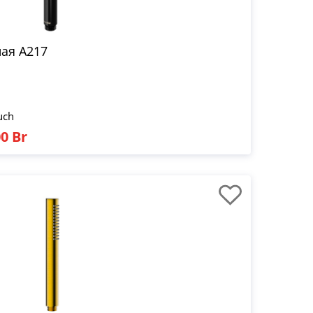
ая A217
uch
0 Br