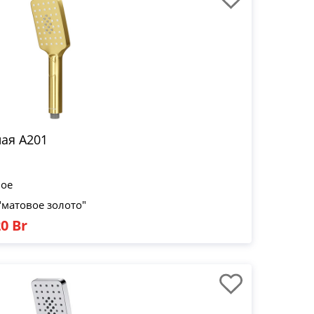
ая A201
вое
"матовое золото"
0 Br