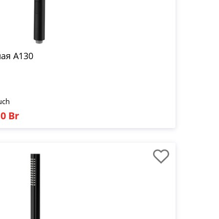
ая A130
uch
0 Br